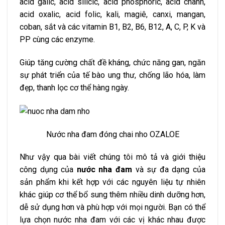
acid galic, acid silicic, acid phosphoric, acid chanh,
acid oxalic, acid folic, kali, magiê, canxi, mangan,
coban, sắt và các vitamin B1, B2, B6, B12, A, C, P, K và
PP cùng các enzyme.
Giúp tăng cường chất đề kháng, chức năng gan, ngăn
sự phát triển của tế bào ung thư, chống lão hóa, làm
đẹp, thanh lọc cơ thể hàng ngày.
Nước nha đam đóng chai nho OZALOE
Như vậy qua bài viết chúng tôi mô tả và giới thiệu
công dụng của
nước nha đam
và sự đa dạng của
sản phẩm khi kết hợp với các nguyên liệu tự nhiên
khác giúp cơ thể bổ sung thêm nhiều dinh dưỡng hơn,
dễ sử dụng hơn và phù hợp với mọi người. Bạn có thể
lựa chọn nước nha đam với các vị khác nhau được