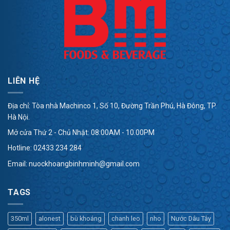
LIÊN HỆ
Địa chỉ: Tòa nhà Machinco 1, Số 10, Đường Trần Phú, Hà Đông, TP.
Hà Nội.
Mở cửa Thứ 2 - Chủ Nhật: 08:00AM - 10.00PM
Hotline:
02433 234 284
Email:
nuockhoangbinhminh@gmail.com
TAGS
350ml
alonest
bù khoáng
chanh leo
nho
Nước Dâu Tây