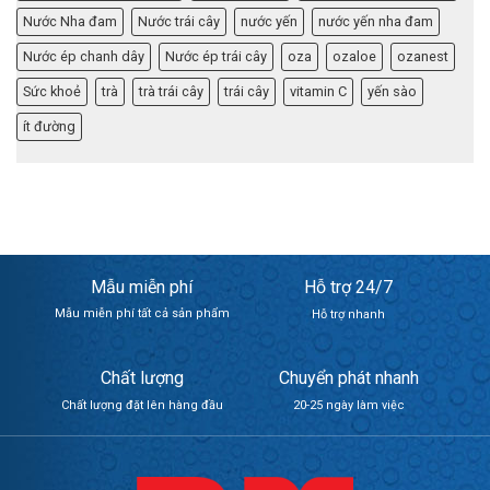
Nước Nha đam
Nước trái cây
nước yến
nước yến nha đam
Nước ép chanh dây
Nước ép trái cây
oza
ozaloe
ozanest
Sức khoẻ
trà
trà trái cây
trái cây
vitamin C
yến sào
ít đường
Mẫu miễn phí
Hỗ trợ 24/7
Mẫu miễn phí tất cả sản phẩm
Hỗ trợ nhanh
Chất lượng
Chuyển phát nhanh
Chất lượng đặt lên hàng đầu
20-25 ngày làm việc