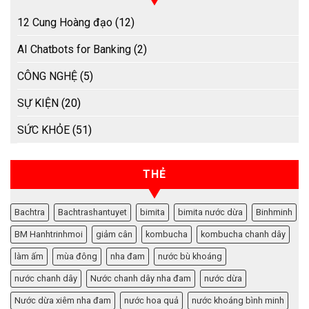
12 Cung Hoàng đạo
(12)
AI Chatbots for Banking
(2)
CÔNG NGHỆ
(5)
SỰ KIỆN
(20)
SỨC KHỎE
(51)
THẺ
Bachtra
Bachtrashantuyet
bimita
bimita nước dừa
Binhminh
BM Hanhtrinhmoi
giảm cân
kombucha
kombucha chanh dây
làm ấm
mùa đông
nha đam
nước bù khoáng
nước chanh dây
Nước chanh dây nha đam
nước dừa
Nước dừa xiêm nha đam
nước hoa quả
nước khoáng bình minh