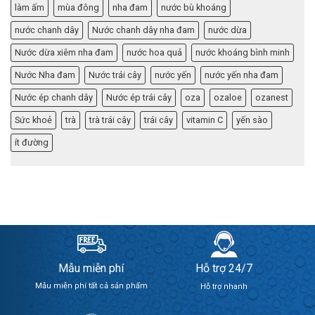
làm ấm
mùa đông
nha đam
nước bù khoáng
nước chanh dây
Nước chanh dây nha đam
nước dừa
Nước dừa xiêm nha đam
nước hoa quả
nước khoáng bình minh
Nước Nha đam
Nước trái cây
nước yến
nước yến nha đam
Nước ép chanh dây
Nước ép trái cây
oza
ozaloe
ozanest
Sức khoẻ
trà
trà trái cây
trái cây
vitamin C
yến sào
ít đường
Mẫu miễn phí
Hỗ trợ 24/7
Mẫu miễn phí tất cả sản phẩm
Hỗ trợ nhanh