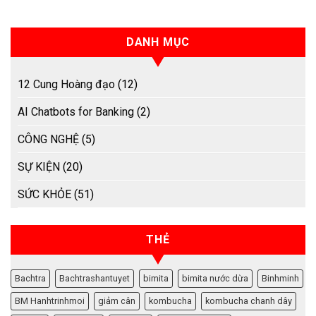
DANH MỤC
12 Cung Hoàng đạo
(12)
AI Chatbots for Banking
(2)
CÔNG NGHỆ
(5)
SỰ KIỆN
(20)
SỨC KHỎE
(51)
THẺ
Bachtra
Bachtrashantuyet
bimita
bimita nước dừa
Binhminh
BM Hanhtrinhmoi
giảm cân
kombucha
kombucha chanh dây