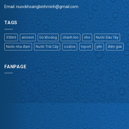
Email:
nuockhoangbinhminh@gmail.com
TAGS
350ml
alonest
bù khoáng
chanh leo
nho
Nước Dâu Tây
Nước nha đam
Nước Trái Cây
ozaloe
tsport
yến
điện giải
FANPAGE