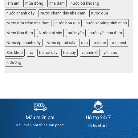
làm ấm
mùa đông
nha đam
nước bù khoáng
nước chanh dây
Nước chanh dây nha đam
nước dừa
Nước dừa xiêm nha đam
nước hoa quả
nước khoáng bình minh
Nước Nha đam
Nước trái cây
nước yến
nước yến nha đam
Nước ép chanh dây
Nước ép trái cây
oza
ozaloe
ozanest
Sức khoẻ
trà
trà trái cây
trái cây
vitamin C
yến sào
ít đường
Mẫu miễn phí
Hỗ trợ 24/7
Mẫu miễn phí tất cả sản phẩm
Hỗ trợ nhanh