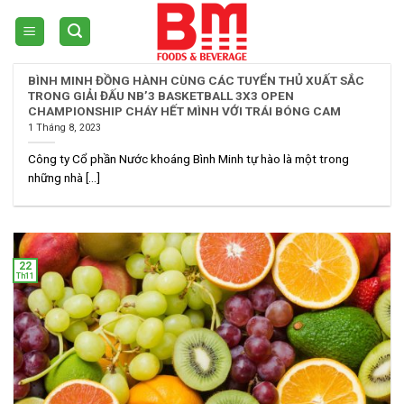
Skip
to
content
BÌNH MINH ĐỒNG HÀNH CÙNG CÁC TUYỂN THỦ XUẤT SẮC
TRONG GIẢI ĐẤU NB’3 BASKETBALL 3X3 OPEN
CHAMPIONSHIP CHÁY HẾT MÌNH VỚI TRÁI BÓNG CAM ️
1 Tháng 8, 2023
Công ty Cổ phần Nước khoáng Bình Minh tự hào là một trong
những nhà [...]
22
Th11