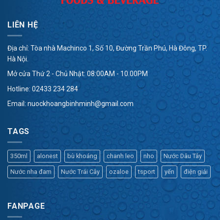
LIÊN HỆ
Địa chỉ: Tòa nhà Machinco 1, Số 10, Đường Trần Phú, Hà Đông, TP.
Hà Nội.
Mở cửa Thứ 2 - Chủ Nhật: 08:00AM - 10.00PM
Hotline:
02433 234 284
Email:
nuockhoangbinhminh@gmail.com
TAGS
350ml
alonest
bù khoáng
chanh leo
nho
Nước Dâu Tây
Nước nha đam
Nước Trái Cây
ozaloe
tsport
yến
điện giải
FANPAGE