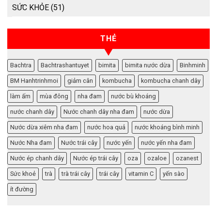
SỨC KHỎE
(51)
THẺ
Bachtra
Bachtrashantuyet
bimita
bimita nước dừa
Binhminh
BM Hanhtrinhmoi
giảm cân
kombucha
kombucha chanh dây
làm ấm
mùa đông
nha đam
nước bù khoáng
nước chanh dây
Nước chanh dây nha đam
nước dừa
Nước dừa xiêm nha đam
nước hoa quả
nước khoáng bình minh
Nước Nha đam
Nước trái cây
nước yến
nước yến nha đam
Nước ép chanh dây
Nước ép trái cây
oza
ozaloe
ozanest
Sức khoẻ
trà
trà trái cây
trái cây
vitamin C
yến sào
ít đường