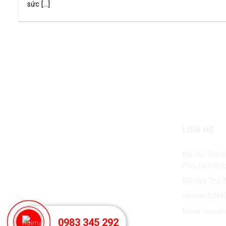
sức [...]
Mẫu miễn phí
Mẫu miễn phí tất cả sản phẩm
LIÊN HỆ
Địa chỉ: Tòa 
Phú, Hà Đông,
Mở cửa Thứ 2
Hotline:
0243
Email:
nuock
0983 345 292