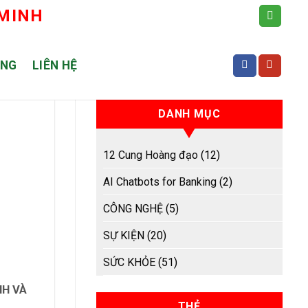
 MINH
ỤNG
LIÊN HỆ
DANH MỤC
12 Cung Hoàng đạo
(12)
AI Chatbots for Banking
(2)
CÔNG NGHỆ
(5)
SỰ KIỆN
(20)
SỨC KHỎE
(51)
NH VÀ
THẺ