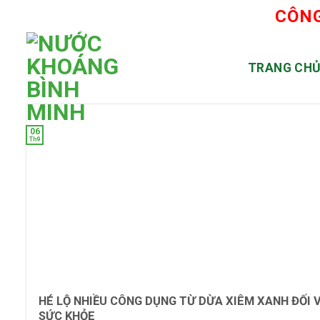
Skip
CÔNG
to
content
TRANG CH
06
Th9
HÉ LỘ NHIỀU CÔNG DỤNG TỪ DỪA XIÊM XANH ĐỐI 
SỨC KHỎE