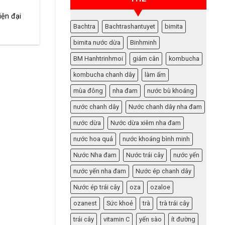
iện đại
Bachtra
Bachtrashantuyet
bimita
bimita nước dừa
Binhminh
BM Hanhtrinhmoi
giảm cân
kombucha
kombucha chanh dây
làm ấm
mùa đông
nha đam
nước bù khoáng
nước chanh dây
Nước chanh dây nha đam
nước dừa
Nước dừa xiêm nha đam
nước hoa quả
nước khoáng bình minh
Nước Nha đam
Nước trái cây
nước yến
nước yến nha đam
Nước ép chanh dây
Nước ép trái cây
oza
ozaloe
ozanest
Sức khoẻ
trà
trà trái cây
trái cây
vitamin C
yến sào
ít đường