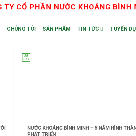
 TY CỔ PHẦN NƯỚC KHOÁNG BÌNH
Ủ
CHÚNG TÔI
SẢN PHẨM
TIN TỨC
TUYỂN D
28
Th12
VỚI
NƯỚC KHOÁNG BÌNH MINH – 6 NĂM HÌNH THÀ
PHÁT TRIỂN