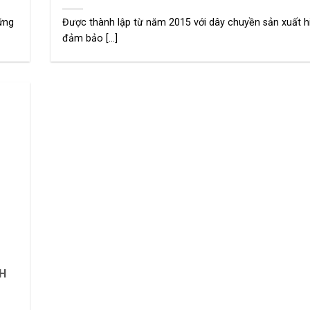
hững
Được thành lập từ năm 2015 với dây chuyền sản xuất h
đảm bảo [...]
CH
ổ