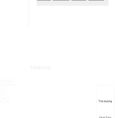
Chuyển phát nhanh
u
20-25 ngày làm việc
FANPAGE
hanh leo
đam
yến
Tìm đường
Chat Zalo