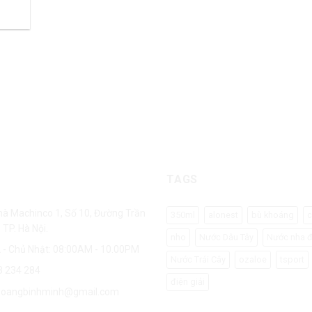
Hỗ trợ 24/7
Chất lượng
Hỗ trợ nhanh
Chất lượng đặt lên hàng đầ
TAGS
nhà Machinco 1, Số 10, Đường Trần
350ml
alonest
bù khoáng
c
 TP. Hà Nội.
nho
Nước Dâu Tây
Nước nha 
 - Chủ Nhật: 08:00AM - 10.00PM
Nước Trái Cây
ozaloe
tsport
3 234 284
điện giải
hoangbinhminh@gmail.com