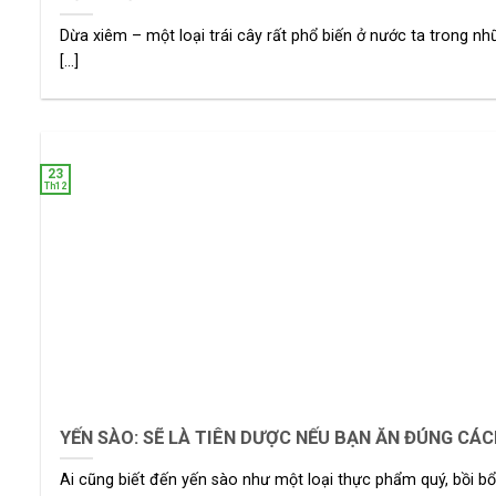
Dừa xiêm – một loại trái cây rất phổ biến ở nước ta trong n
[...]
23
Th12
YẾN SÀO: SẼ LÀ TIÊN DƯỢC NẾU BẠN ĂN ĐÚNG CÁ
Ai cũng biết đến yến sào như một loại thực phẩm quý, bồi b