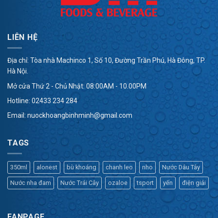
LIÊN HỆ
Địa chỉ: Tòa nhà Machinco 1, Số 10, Đường Trần Phú, Hà Đông, TP.
Hà Nội.
Mở cửa Thứ 2 - Chủ Nhật: 08:00AM - 10.00PM
Hotline:
02433 234 284
Email:
nuockhoangbinhminh@gmail.com
TAGS
350ml
alonest
bù khoáng
chanh leo
nho
Nước Dâu Tây
Nước nha đam
Nước Trái Cây
ozaloe
tsport
yến
điện giải
FANPAGE