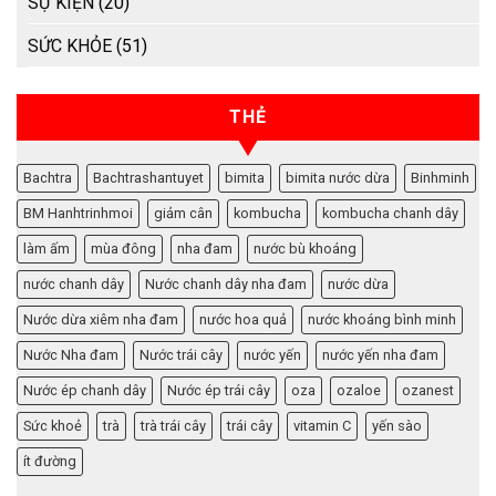
SỰ KIỆN
(20)
SỨC KHỎE
(51)
THẺ
Bachtra
Bachtrashantuyet
bimita
bimita nước dừa
Binhminh
BM Hanhtrinhmoi
giảm cân
kombucha
kombucha chanh dây
làm ấm
mùa đông
nha đam
nước bù khoáng
nước chanh dây
Nước chanh dây nha đam
nước dừa
Nước dừa xiêm nha đam
nước hoa quả
nước khoáng bình minh
Nước Nha đam
Nước trái cây
nước yến
nước yến nha đam
Nước ép chanh dây
Nước ép trái cây
oza
ozaloe
ozanest
Sức khoẻ
trà
trà trái cây
trái cây
vitamin C
yến sào
ít đường