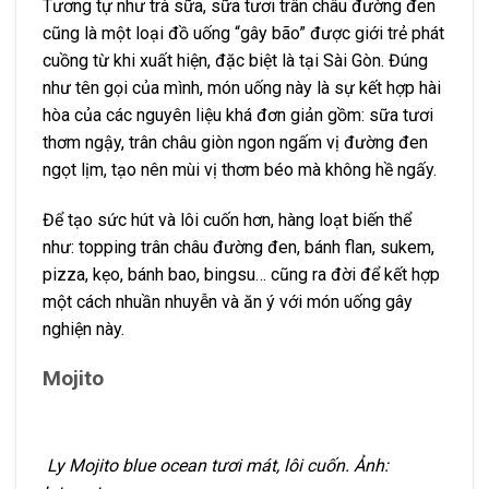
Tương tự như trà sữa, sữa tươi trân châu đường đen
cũng là một loại đồ uống “gây bão” được giới trẻ phát
cuồng từ khi xuất hiện, đặc biệt là tại Sài Gòn. Đúng
như tên gọi của mình, món uống này là sự kết hợp hài
hòa của các nguyên liệu khá đơn giản gồm: sữa tươi
thơm ngậy, trân châu giòn ngon ngấm vị đường đen
ngọt lịm, tạo nên mùi vị thơm béo mà không hề ngấy.
Để tạo sức hút và lôi cuốn hơn, hàng loạt biến thể
như: topping trân châu đường đen, bánh flan, sukem,
pizza, kẹo, bánh bao, bingsu… cũng ra đời để kết hợp
một cách nhuần nhuyễn và ăn ý với món uống gây
nghiện này.
Mojito
Ly Mojito blue ocean tươi mát, lôi cuốn. Ảnh: