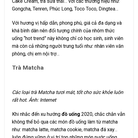
Cake Cream, trà sữa thái… với các thương hiệu như:
Gongcha, Tenren, Phúc Long, Toco Toco, Dingtea…
Với hương vị hấp dẫn, phong phú, giá cả đa dạng và
khá bình dân nên đối tượng chính của nhóm thức
uống “hot trend” này không chỉ có học sinh, sinh viên
mà còn cả những người trung tuổi như: nhân viên văn
phòng, chị em nội trợ…
Trà Matcha
Các loại trà Matcha tươi mát, tốt cho sức khỏe luôn
rất hot. Ảnh: Internet
Khi nhắc đến xu hướng
đồ uống
2020, chắc chắn vẫn
không thể bỏ qua các món đồ uống làm từ matcha
như: matcha latte, matcha cookie, matcha đá xay…
luôn đứng vững ở vị trí top những món nước uống