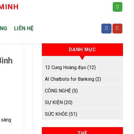
 MINH
ỤNG
LIÊN HỆ
DANH MỤC
Bình
12 Cung Hoàng đạo
(12)
AI Chatbots for Banking
(2)
CÔNG NGHỆ
(5)
SỰ KIỆN
(20)
SỨC KHỎE
(51)
n sàng
THẺ