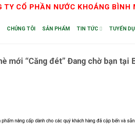
 TY CỔ PHẦN NƯỚC KHOÁNG BÌNH
Ủ
CHÚNG TÔI
SẢN PHẨM
TIN TỨC
TUYỂN D
 mới “Căng đét” Đang chờ bạn tại 
ản phẩm nâng cấp dành cho các quý khách hàng đã cập bến và sẵ