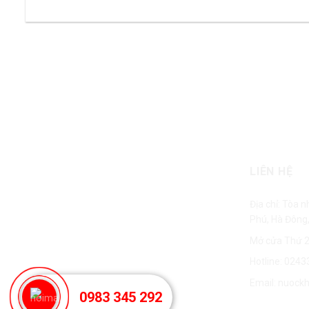
Mẫu miễn phí
Mẫu miễn phí tất cả sản phẩm
LIÊN HỆ
Địa chỉ: Tòa 
Phú, Hà Đông,
Mở cửa Thứ 2
Hotline:
0243
Email:
nuock
0983 345 292