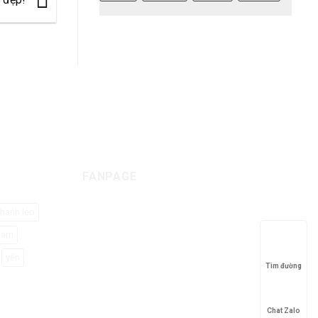
Chuyển phát nhanh
u
20-25 ngày làm việc
FANPAGE
hanh leo
đam
yến
Tìm đường
Chat Zalo