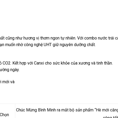
hất cũng như hương vị thơm ngon tự nhiên. Với combo nước trái c
 bạn muốn nhờ công nghệ UHT giữ nguyên dưỡng chất.
bỏ CO2. Kết hợp với Canxi cho sức khỏe của xương và tinh thần.
hường ngày.
i mới và
Chúc Mừng Bình Minh ra mắt bộ sản phẩm “Hè mới căng
 Chọn
công tố