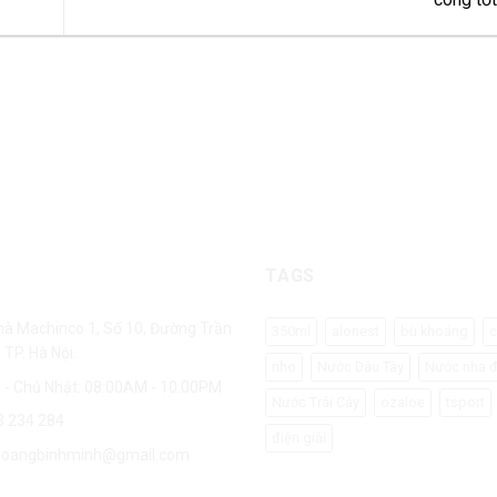
Hỗ trợ 24/7
Chất lượng
Hỗ trợ nhanh
Chất lượng đặt lên hàng đầ
TAGS
nhà Machinco 1, Số 10, Đường Trần
350ml
alonest
bù khoáng
c
 TP. Hà Nội.
nho
Nước Dâu Tây
Nước nha 
 - Chủ Nhật: 08:00AM - 10.00PM
Nước Trái Cây
ozaloe
tsport
3 234 284
điện giải
hoangbinhminh@gmail.com