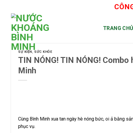
Skip
CÔNG
to
content
TRANG CH
SỰ KIỆN
,
SỨC KHỎE
TIN NÓNG! TIN NÓNG! Combo hè
Minh
Cùng Bình Minh xua tan ngày hè nóng bức, oi ả bằng s
phục vụ.