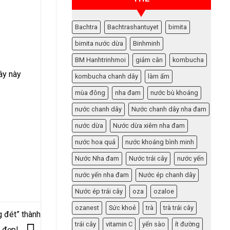
Bachtra
Bachtrashantuyet
bimita
bimita nước dừa
Binhminh
BM Hanhtrinhmoi
giảm cân
kombucha
ây này
kombucha chanh dây
làm ấm
mùa đông
nha đam
nước bù khoáng
nước chanh dây
Nước chanh dây nha đam
nước dừa
Nước dừa xiêm nha đam
nước hoa quả
nước khoáng bình minh
Nước Nha đam
Nước trái cây
nước yến
nước yến nha đam
Nước ép chanh dây
Nước ép trái cây
oza
ozaloe
ozanest
Sức khoẻ
trà
trà trái cây
 đét” thành
trái cây
vitamin C
yến sào
ít đường
t đẹp!