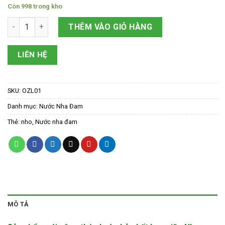
Còn 998 trong kho
Nha đam nho 420ml số lượng
THÊM VÀO GIỎ HÀNG
LIÊN HỆ
SKU:
OZL01
Danh mục:
Nước Nha Đam
Thẻ:
nho
,
Nước nha đam
MÔ TẢ