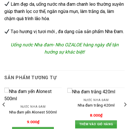
Làm đẹp da, uống nước nha đam chanh leo thường xuyên
giúp thanh lọc cơ thể, ngăn ngừa mụn, làm trắng da, làm
chậm quá trình lão hóa.
Tạo hương vị tươi mới , đa dạng của sản phẩm Nha Đam.
Uống nước Nha đam- Nho OZALOE hàng ngày để tận
hưởng sự khác biệt!
SẢN PHẨM TƯƠNG TỰ
NƯỚC NHA ĐAM
Nha đam trắng 420ml
NƯỚC NHA ĐAM
Nha đam yến Alonest 500ml
8.000
₫
9.000
₫
THÊM VÀO GIỎ HÀNG