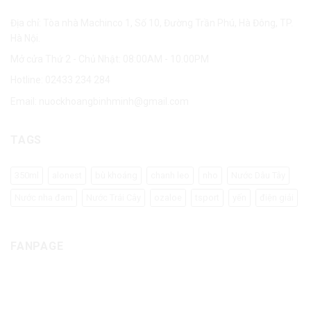
Địa chỉ: Tòa nhà Machinco 1, Số 10, Đường Trần Phú, Hà Đông, TP.
Hà Nội.
Mở cửa Thứ 2 - Chủ Nhật: 08:00AM - 10.00PM
Hotline:
02433 234 284
Email:
nuockhoangbinhminh@gmail.com
TAGS
350ml
alonest
bù khoáng
chanh leo
nho
Nước Dâu Tây
Nước nha đam
Nước Trái Cây
ozaloe
tsport
yến
điện giải
FANPAGE