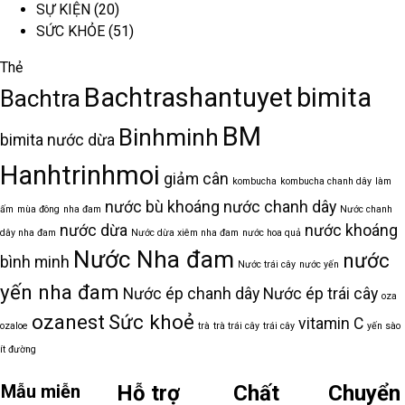
SỰ KIỆN
(20)
SỨC KHỎE
(51)
Thẻ
Bachtrashantuyet
bimita
Bachtra
BM
Binhminh
bimita nước dừa
Hanhtrinhmoi
giảm cân
kombucha
kombucha chanh dây
làm
nước bù khoáng
nước chanh dây
ấm
mùa đông
nha đam
Nước chanh
nước dừa
nước khoáng
dây nha đam
Nước dừa xiêm nha đam
nước hoa quả
Nước Nha đam
nước
bình minh
Nước trái cây
nước yến
yến nha đam
Nước ép chanh dây
Nước ép trái cây
oza
ozanest
Sức khoẻ
vitamin C
ozaloe
trà
trà trái cây
trái cây
yến sào
ít đường
Mẫu miễn
Hỗ trợ
Chất
Chuyển