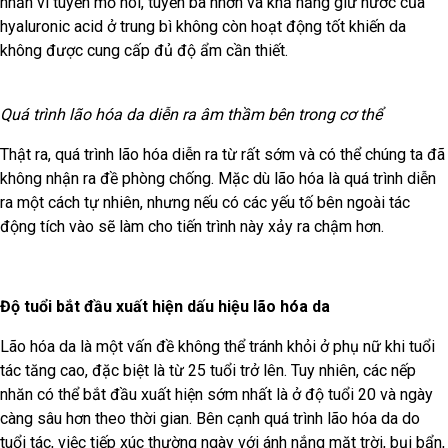
nhăn vì tuyến mồ hôi, tuyến bã nhờn và khả năng giữ nước của
hyaluronic acid ở trung bì không còn hoạt động tốt khiến da
không được cung cấp đủ độ ẩm cần thiết.
Quá trình lão hóa da diễn ra âm thầm bên trong cơ thể
Thật ra, quá trình lão hóa diễn ra từ rất sớm và có thể chúng ta đã
không nhận ra đề phòng chống. Mặc dù lão hóa là quá trình diễn
ra một cách tự nhiên, nhưng nếu có các yếu tố bên ngoài tác
động tích vào sẽ làm cho tiến trình này xảy ra chậm hơn.
Độ tuổi bắt đầu xuất hiện dấu hiệu lão hóa da
Lão hóa da là một vấn đề không thể tránh khỏi ở phụ nữ khi tuổi
tác tăng cao, đặc biệt là từ 25 tuổi trở lên. Tuy nhiên, các nếp
nhăn có thể bắt đầu xuất hiện sớm nhất là ở độ tuổi 20 và ngày
càng sâu hơn theo thời gian. Bên cạnh quá trình lão hóa da do
tuổi tác, việc tiếp xúc thường ngày với ánh nắng mặt trời, bụi bẩn,