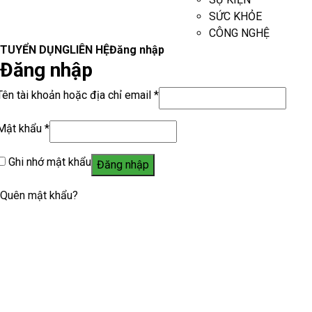
SỨC KHỎE
CÔNG NGHỆ
TUYỂN DỤNG
LIÊN HỆ
Đăng nhập
Đăng nhập
Tên tài khoản hoặc địa chỉ email
*
Mật khẩu
*
Ghi nhớ mật khẩu
Đăng nhập
Quên mật khẩu?