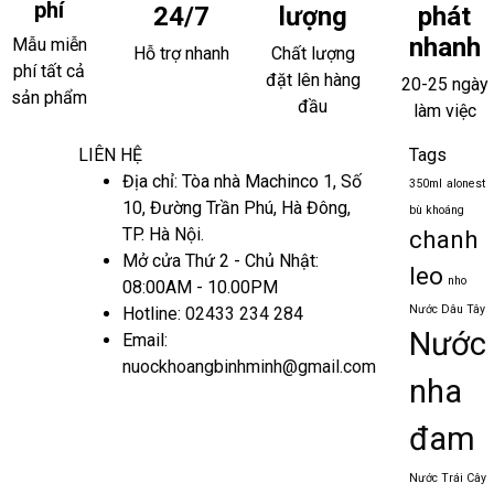
phí
24/7
lượng
phát
nhanh
Mẫu miễn
Hỗ trợ nhanh
Chất lượng
phí tất cả
đặt lên hàng
20-25 ngày
sản phẩm
đầu
làm việc
LIÊN HỆ
Tags
Địa chỉ: Tòa nhà Machinco 1, Số
350ml
alonest
10, Đường Trần Phú, Hà Đông,
bù khoáng
TP. Hà Nội.
chanh
Mở cửa Thứ 2 - Chủ Nhật:
leo
nho
08:00AM - 10.00PM
Nước Dâu Tây
Hotline:
02433 234 284
Nước
Email:
nuockhoangbinhminh@gmail.com
nha
đam
Nước Trái Cây