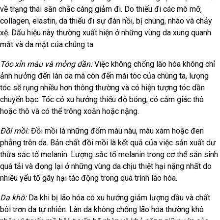
về trạng thái săn chắc càng giảm đi. Do thiếu đi các mô mỡ,
collagen, elastin, da thiếu đi sự đàn hồi, bị chùng, nhão và chảy
xệ. Dấu hiệu này thường xuất hiện ở những vùng da xung quanh
mắt và da mặt của chúng ta.
Tóc xỉn màu và mỏng dần:
Việc không chống lão hóa không chỉ
ảnh hưởng đến làn da mà còn đến mái tóc của chúng ta, lượng
tóc sẽ rụng nhiều hơn thông thường và có hiện tượng tóc dần
chuyển bạc. Tóc có xu hướng thiếu độ bóng, có cảm giác thô
hoặc thô và có thể trông xoăn hoặc nặng.
Đồi mồi:
Đồi mồi là những đốm màu nâu, màu xám hoặc đen
phẳng trên da. Bản chất đồi mồi là kết quả của việc sản xuất dư
thừa sắc tố melanin. Lượng sắc tố melanin trong cơ thể sản sinh
quá tải và đọng lại ở những vùng da chịu thiệt hại nặng nhất do
nhiều yếu tố gây hại tác động trong quá trình lão hóa.
Da khô:
Da khi bị lão hóa có xu hướng giảm lượng dầu và chất
bôi trơn da tự nhiên. Làn da không chống lão hóa thường khô