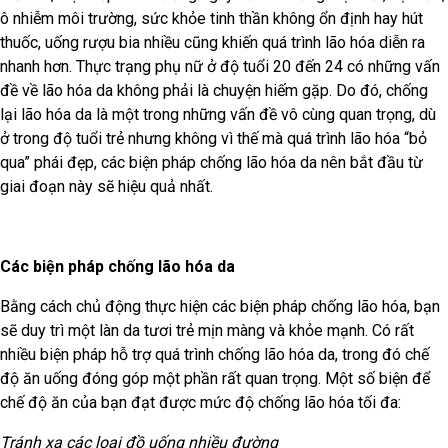
ô nhiễm môi trường, sức khỏe tinh thần không ổn định hay hút
thuốc, uống rượu bia nhiều cũng khiến quá trình lão hóa diễn ra
nhanh hơn. Thực trạng phụ nữ ở độ tuổi 20 đến 24 có những vấn
đề về lão hóa da không phải là chuyện hiếm gặp. Do đó, chống
lại lão hóa da là một trong những vấn đề vô cùng quan trọng, dù
ở trong độ tuổi trẻ nhưng không vì thế mà quá trình lão hóa “bỏ
qua” phái đẹp, các biện pháp chống lão hóa da nên bắt đầu từ
giai đoạn này sẽ hiệu quả nhất.
Các biện pháp chống lão hóa da
Bằng cách chủ động thực hiện các biện pháp chống lão hóa, bạn
sẽ duy trì một làn da tươi trẻ mịn màng và khỏe mạnh. Có rất
nhiều biện pháp hỗ trợ quá trình chống lão hóa da, trong đó chế
độ ăn uống đóng góp một phần rất quan trọng. Một số biện để
chế độ ăn của bạn đạt được mức độ chống lão hóa tối đa:
Tránh xa các loại đồ uống nhiều đường