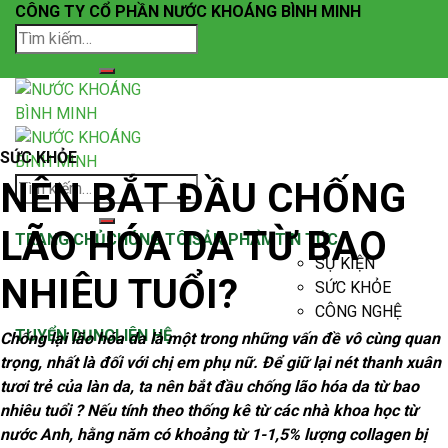
Skip
CÔNG TY CỔ PHẦN NƯỚC KHOÁNG BÌNH MINH
to
Tìm
content
kiếm:
SỨC KHỎE
NÊN BẮT ĐẦU CHỐNG
Tìm
kiếm:
LÃO HÓA DA TỪ BAO
TRANG CHỦ
CHÚNG TÔI
SẢN PHẨM
TIN TỨC
SỰ KIỆN
NHIÊU TUỔI?
SỨC KHỎE
CÔNG NGHỆ
TUYỂN DỤNG
LIÊN HỆ
Chống lại lão hóa da là một trong những vấn đề vô cùng quan
trọng, nhất là đối với chị em phụ nữ. Để giữ lại nét thanh xuân
tươi trẻ của làn da, ta nên bắt đầu chống lão hóa da từ bao
nhiêu tuổi ? Nếu tính theo thống kê từ các nhà khoa học từ
nước Anh, hằng năm có khoảng từ 1-1,5% lượng collagen bị