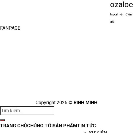
ozaloe
tsport
yến
điện
giải
FANPAGE
Copyright 2026 ©
BINH MINH
Tìm
kiếm:
TRANG CHỦ
CHÚNG TÔI
SẢN PHẨM
TIN TỨC
SỰ KIỆN