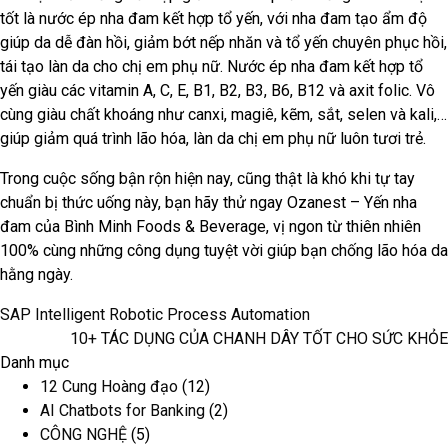
tốt là nước ép nha đam kết hợp tổ yến, với nha đam tạo ẩm độ
giúp da dễ đàn hồi, giảm bớt nếp nhăn và tổ yến chuyên phục hồi,
tái tạo làn da cho chị em phụ nữ. Nước ép nha đam kết hợp tổ
yến giàu các vitamin A, C, E, B1, B2, B3, B6, B12 và axit folic. Vô
cùng giàu chất khoáng như canxi, magiê, kẽm, sắt, selen và kali,…
giúp giảm quá trình lão hóa, làn da chị em phụ nữ luôn tươi trẻ.
Trong cuộc sống bận rộn hiện nay, cũng thật là khó khi tự tay
chuẩn bị thức uống này, bạn hãy thử ngay Ozanest – Yến nha
đam của Bình Minh Foods & Beverage, vị ngon từ thiên nhiên
100% cùng những công dụng tuyệt vời giúp bạn chống lão hóa da
hằng ngày.
SAP Intelligent Robotic Process Automation
10+ TÁC DỤNG CỦA CHANH DÂY TỐT CHO SỨC KHỎE
Danh mục
12 Cung Hoàng đạo
(12)
AI Chatbots for Banking
(2)
CÔNG NGHỆ
(5)